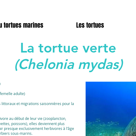
u tortues marines
Les tortues
La tortue verte
(Chelonia mydas)
)
femelle adulte)
 littoraux et migrations saisonnières pour la
vore au début de leur vie (zooplancton,
tes, poissons), elles deviennent plus
ir presque exclusivement herbivores à l’âge
erbiers sous-marins.