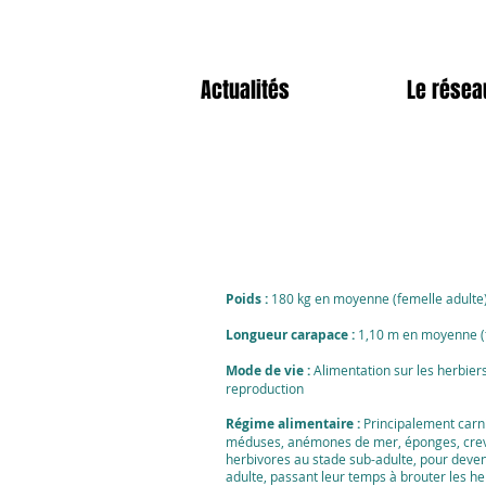
Actualités
Le résea
Poids :
180 kg en moyenne (femelle adulte
Longueur carapace :
1,10 m en moyenne (
Mode de vie :
Alimentation sur les herbiers
reproduction
Régime alimentaire :
Principalement carni
méduses, anémones de mer, éponges, crevet
herbivores au stade sub-adulte, pour deven
adulte, passant leur temps à brouter les h