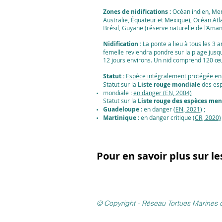
Zones de nidifications :
Océan indien, Mer
Australie, Équateur et Mexique), Océan Atl
Brésil, Guyane (réserve naturelle de l’Ama
Nidification :
La ponte a lieu à tous les 3 an
femelle reviendra pondre sur la plage jusqu'
12 jours environs. Un nid comprend 120 œ
Statut :
Espèce intégralement protégée en
Statut sur la
Liste rouge mondiale
des esp
mondiale :
en danger (EN, 2004)
Statut sur la
Liste rouge des espèces me
Guadeloupe
: en danger
(EN, 2021)
;
Martinique
: en danger critique
(CR, 2020)
Pour en savoir plus sur l
© Copyright - Réseau Tortues Marines d