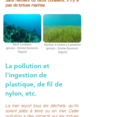
Sans herbiers ou récifs coralliens, il n'y a
pas de tortues marines.
Récif corallien
Herbier à herbe à Lamantin
(photo : Emilie Dumont-
(photo : Emilie Dumont-
Dayot)
Dayot)
La pollution et
l'ingestion de
plastique, de fil de
nylon, etc.
La mer reçoit tous les déchets, qu'ils
soient jetés à terre ou en mer. Cette
pollution a des impacts sur les tortues