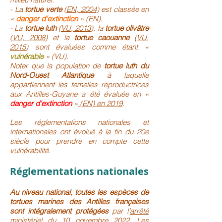
- La
tortue verte
(
EN, 2004
) est classée en
«
danger d’extinction
» (EN).
- La
tortue luth
(
VU, 2013
), la
tortue olivâtre
(
VU, 2008
) et la
tortue caouanne
(
VU,
2015
) sont évaluées comme étant «
vulnérable
» (VU).
Noter que la population de
tortue luth du
Nord-Ouest Atlantique
à laquelle
appartiennent les femelles reproductrices
aux Antilles-Guyane a été évaluée en «
danger d'extinction
»
(EN) en 2019
.
Les réglementations nationales et
internationales ont évolué à la fin du 20e
siècle pour prendre en compte cette
vulnérabilité.
Réglementations nationales
Au niveau national, toutes les espèces de
tortues marines des Antilles françaises
sont intégralement protégées
par l’
arrêté
ministériel du 10 novembre 2022
. Les