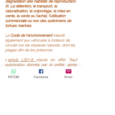
dégradation des habitats de reproduction;
III. La détention, le transport, la
naturalisation, le colportage, la mise en
vente, la vente ou l’achat, l’utilisation
commerciale ou non des spécimens de
tortues marines.
Le
Code de l'environnement
interdit
également aux véhicules à moteurs de
circuler sur les espaces naturels, dont les
plages afin de les préserver.
L'
article L321-9
stipule en effet "Sauf
autorisation donnée par le préfet, après
avis du maire, la circulation et le
stationnement des véhicules terrestres à
RETOM
Facebook
Email
moteur autres que les véhicules de
secours, de police et d'exploitation sont
interdits, en dehors des chemins
aménagés, sur le rivage de la mer et sur
les dunes et plages appartenant au
domaine public ou privé des personnes
publiques lorsque ces lieux sont ouverts
au public."