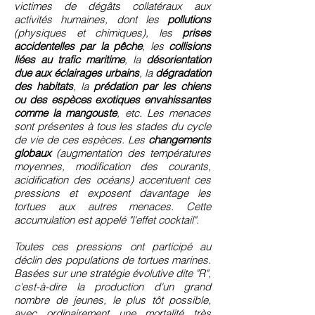
victimes de dégâts collatéraux aux
activités humaines, dont les
pollutions
(physiques et chimiques), les
prises
accidentelles par la pêche
, les
collisions
liées au trafic maritime
, la
désorientation
due aux éclairages urbains
, la
dégradation
des habitats
, la
prédation par les chiens
ou des espèces exotiques envahissantes
comme la mangouste
, etc. Les menaces
sont présentes à tous les stades du cycle
de vie de ces espèces. Les
changements
globaux
(augmentation des températures
moyennes, modification des courants,
acidification des océans) accentuent ces
pressions et exposent davantage les
tortues aux autres menaces. Cette
accumulation est appelé "l'effet cocktail".
Toutes ces pressions ont participé au
déclin des populations de tortues marines.
Basées sur une stratégie évolutive dite "R",
c'est-à-dire la production d'un grand
nombre de jeunes, le plus tôt possible,
avec ordinairement une mortalité très