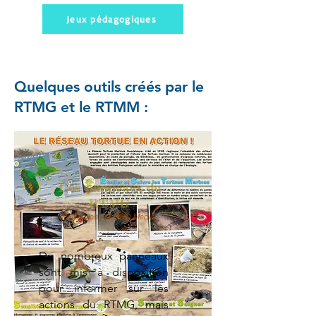
Jeux pédagogiques
Quelques outils créés par le
RTMG et le RTMM :
Les panneaux du
RTMG
Réalisation : KLORO Médias
De nombreux panneaux
sont mis à disposition
pour informer sur les
actions du RTMG, mais